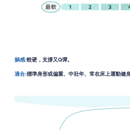
躺感:
較
硬，支撐又Q彈。
適合:
標準身形或偏重、中壯年、常在床上運動健