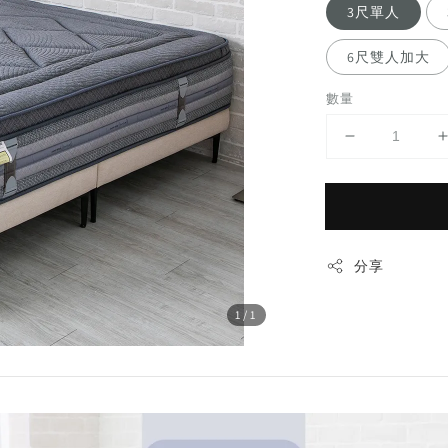
3尺單人
6尺雙人加大
數量
分享
1
/1