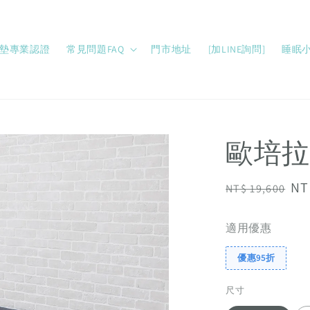
墊專業認證
常見問題FAQ
門市地址
[加LINE詢問]
睡眠
歐培拉
Regular
Sa
NT
NT$ 19,600
price
pr
適用優惠
優惠95折
尺寸