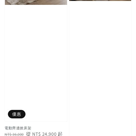
優惠
電動齊邊掀床架
Regular
Sale
從
NT$ 24,900
起
NT$ 36,000