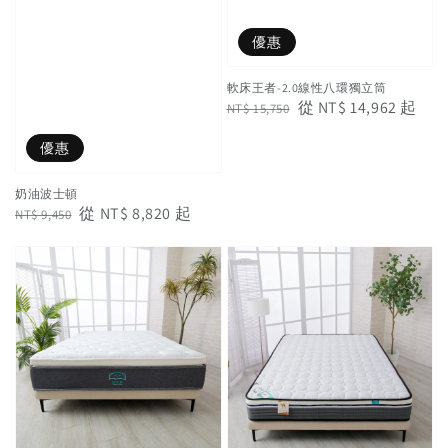
優惠
軟床王者-2.0線性八環獨立筒
Regular
Sale
從
NT$ 14,962
起
NT$ 15,750
price
price
優惠
奶油波士頓
Regular
Sale
從
NT$ 8,820
起
NT$ 9,450
price
price