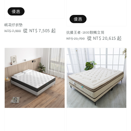
優惠
優惠
眠花仔折墊
Regular
Sale
從
NT$ 7,505
起
NT$ 7,900
抗擾王者-1800顆獨立筒
price
price
Regular
Sale
從
NT$ 20,615
起
NT$ 21,700
price
price