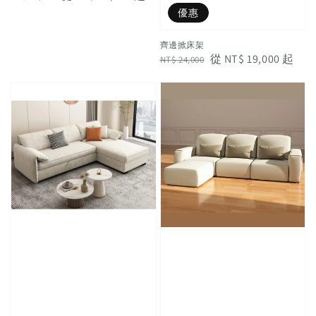
price
price
優惠
齊邊掀床架
Regular
Sale
從
NT$ 19,000
起
NT$ 24,000
price
price