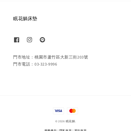
眠花躺床墊
門市地址：桃園市蘆竹區大新三街203號
門市電話：03-323-9996
© 2026 眠花躺.
服務條款
|
隱私政策
|
退款政策