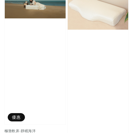
優惠
極致軟床-靜眠海洋