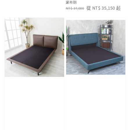
蒙布朗
Regular
Sale
從
NT$ 35,150
起
NT$ 37,000
price
price