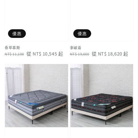
優惠
優惠
香草慕斯
拿破崙
Regular
Sale
從
NT$ 10,545
起
Regular
Sale
從
NT$ 18,620
起
NT$ 11,100
NT$ 19,600
price
price
price
price