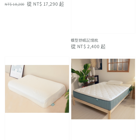
Regular
Sale
從
NT$ 17,290
起
NT$ 18,200
price
price
蝶型舒眠記憶枕
Regular
從
NT$ 2,400
起
price