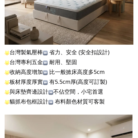
台灣製氣壓棒
 省力、安全 (安全扣設計)
台灣專利五金
 耐用、堅固
收納高度增加
 比一般掀床高度多5cm
板材厚度厚實
 有5.5cm厚(高度可訂製)
與床墊齊邊設計
不佔空間，小宅首選
貓抓布包框設計
 布料顏色材質可客製