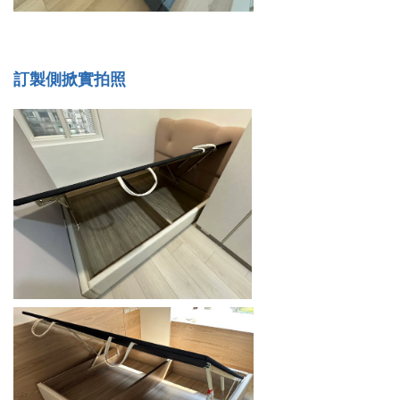
訂製側掀實拍照