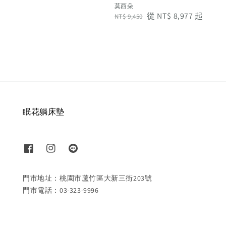
莫西朵
Regular
Sale
從
NT$ 8,977
起
NT$ 9,450
price
price
眠花躺床墊
門市地址：桃園市蘆竹區大新三街203號
門市電話：03-323-9996