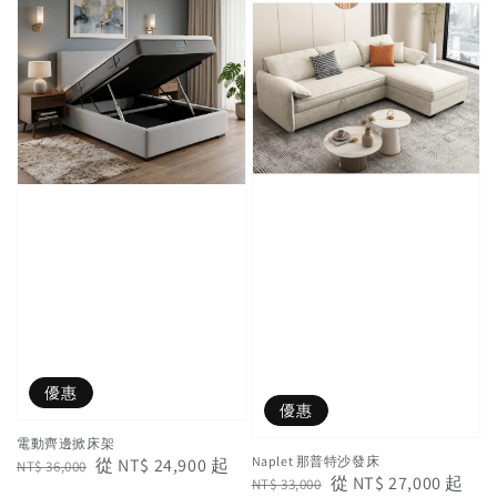
優惠
優惠
電動齊邊掀床架
Naplet 那普特沙發床
Regular
Sale
從
NT$ 24,900
起
NT$ 36,000
Regular
Sale
從
NT$ 27,000
起
NT$ 33,000
price
price