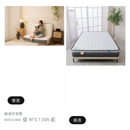
price
price
優惠
眠花仔折墊
Regular
Sale
從
NT$ 7,505
起
NT$ 7,900
優惠
price
price