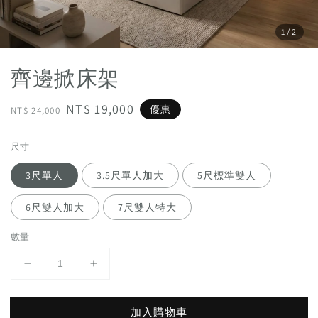
1
/2
齊邊掀床架
Regular
Sale
NT$ 19,000
優惠
NT$ 24,000
price
price
尺寸
3尺單人
3.5尺單人加大
5尺標準雙人
6尺雙人加大
7尺雙人特大
數量
加入購物車