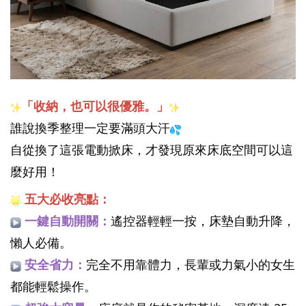
「收納，也可以很優雅。」
誰說換季整理一定要滿頭大汗
自從換了這張電動掀床，才發現原來床底空間可以這
麼好用！
五大必收亮點：
一鍵自動開關：
遙控器輕輕一按，床墊自動升降，
懶人必備。
安全省力：
完全不用靠體力，長輩或力氣小的女生
都能輕鬆操作。