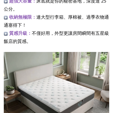
超強大容量：
床底就是你的秘密基地，深度達 25
公分。
收納無極限：
連大型行李箱、厚棉被、過季衣物通
通塞得下！
質感升級：
不僅好用，外型更讓房間瞬間有五星級
飯店的質感。