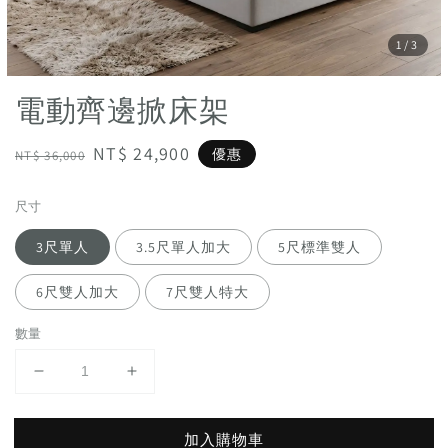
1
/3
電動齊邊掀床架
Regular
Sale
NT$ 24,900
優惠
NT$ 36,000
price
price
尺寸
3尺單人
3.5尺單人加大
5尺標準雙人
6尺雙人加大
7尺雙人特大
數量
加入購物車