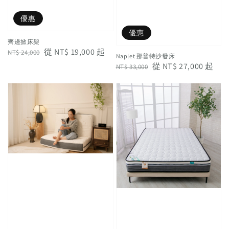
優惠
優惠
齊邊掀床架
Regular
Sale
從
NT$ 19,000
起
NT$ 24,000
Naplet 那普特沙發床
price
price
Regular
Sale
從
NT$ 27,000
起
NT$ 33,000
price
price